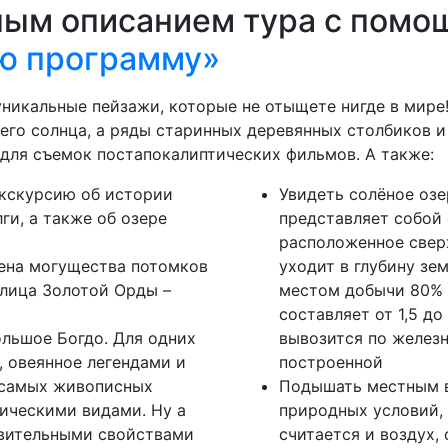
ным описанием тура с помо
ю программу»
уникальные пейзажи, которые не отыщете нигде в мир
его солнца, а ряды старинных деревянных столбиков 
для съемок постапокалиптических фильмов. А также:
экскурсию об истории
Увидеть солёное озе
ги, а также об озере
представляет собой 
расположенное сверх
мена могущества потомков
уходит в глубину зе
олица Золотой Орды –
местом добычи 80% 
составляет от 1,5 до 
льшое Богдо. Для одних
вывозится по железн
 овеянное легендами и
построенной
 самых живописных
Подышать местным в
ическими видами. Ну а
природных условий,
ивительными свойствами
считается и воздух,