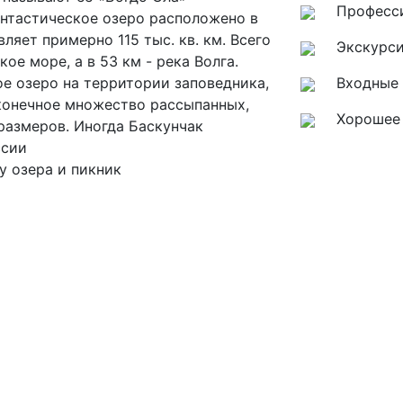
Професси
антастическое озеро расположено в
ляет примерно 115 тыс. кв. км. Всего
Экскурс
ое море, а в 53 км - река Волга.
ое озеро на территории заповедника,
Входные 
сконечное множество рассыпанных,
Хорошее
азмеров. Иногда Баскунчак
ссии
у озера и пикник