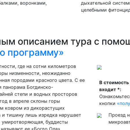
балками, воронками,
дыхательной систем
целебными фитонци
ным описанием тура с помо
ю программу»
ности, где на сотни километров
оры низменности, неожиданно
нная породами красного цвета. С ее
В стоимость
я панорама Богдинско-
входит *:
райней степи и водных просторов
Ознакомьтес
год в апреле склоны горы
кнопки
«пол
м ковром из дикорастущих
а и тишину лишь изредка нарушает
Проезд н
у умиротворяющая, буддисты
микроав
 называют ее «Богдо Ола»