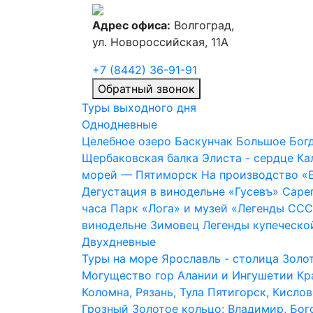
Адрес офиса:
Волгоград,
ул. Новороссийская, 11А
+7 (8442) 36-91-91
Обратный звонок
Туры выходного дня
Однодневные
Целебное озеро Баскунчак
Большое Богд
Щербаковская балка
Элиста - сердце К
морей — Пятиморск
На производство «
Дегустация в винодельне «Гусевъ»
Сареп
часа
Парк «Лога» и музей «Легенды СС
винодельне Зимовец
Легенды купеческо
Двухдневные
Туры на море
Ярославль - столица Золо
Могущество гор Алании и Ингушетии
Кр
Коломна, Рязань, Тула
Пятигорск, Кисло
Грозный
Золотое кольцо: Владимир, Бог