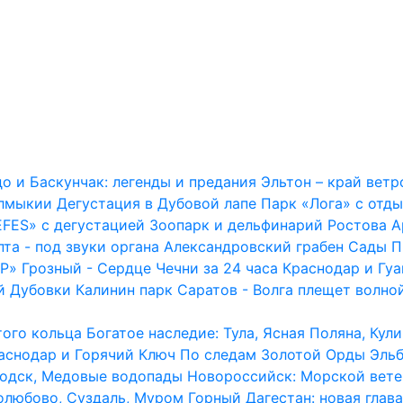
о и Баскунчак: легенды и предания
Эльтон – край вет
алмыкии
Дегустация в Дубовой лапе
Парк «Лога» с отд
EFES» с дегустацией
Зоопарк и дельфинарий Ростова
А
та - под звуки органа
Александровский грабен
Сады П
СР»
Грозный - Сердце Чечни за 24 часа
Краснодар и Гуа
й Дубовки
Калинин парк
Саратов - Волга плещет волно
того кольца
Богатое наследие: Тула, Ясная Поляна, Кул
аснодар и Горячий Ключ
По следам Золотой Орды
Эльб
водск, Медовые водопады
Новороссийск: Морской вете
олюбово, Суздаль, Муром
Горный Дагестан: новая глава