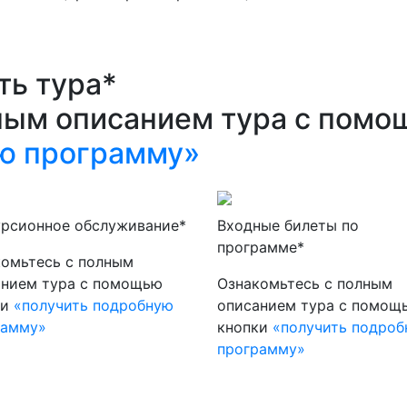
ть тура*
ным описанием тура с помо
ю программу»
урсионное обслуживание*
Входные билеты по
программе*
омьтесь с полным
анием тура с помощью
Ознакомьтесь с полным
ки
«получить подробную
описанием тура с помощ
рамму»
кнопки
«получить подро
программу»