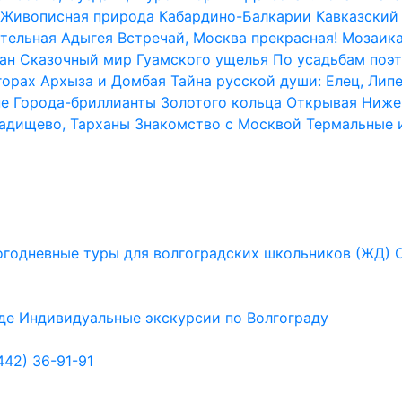
Живописная природа Кабардино-Балкарии
Кавказский 
тельная Адыгея
Встречай, Москва прекрасная!
Мозаика
ан
Сказочный мир Гуамского ущелья
По усадьбам поэт
горах Архыза и Домбая
Тайна русской души: Елец, Лип
не
Города-бриллианты Золотого кольца
Открывая Ниже
Радищево, Тарханы
Знакомство с Москвой
Термальные 
годневные туры для волгоградских школьников (ЖД)
де
Индивидуальные экскурсии по Волгограду
442) 36-91-91