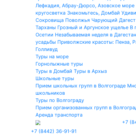
Лефкадия, Абрау-Дюрсо, Азовское море
кругосветка
Знакомьтесь, Домбай
Удиви
Сокровища Поволжья
Чарующий Дагест
Тарханы
Грозный и Аргунское ущелье
В 
Осетии
Незабываемая неделя в Дагеста
усадьбы
Приволжские красоты: Пенза, 
Голливуд
Туры на море
Горнолыжные туры
Туры в Домбай
Туры в Архыз
Школьные туры
Прием школьных групп в Волгограде
Мно
школьников
Туры по Волгограду
Прием организованных групп в Волгогра
Аренда транспорта
+7 (8
+7 (8442) 36-91-91