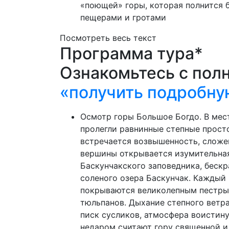
«поющей» горы, которая полнится 
пещерами и гротами
Посмотреть весь текст
Программа тура*
Ознакомьтесь с пол
«получить подробну
Осмотр горы Большое Богдо. В мест
пролегли равнинные степные прост
встречается возвышенность, сложе
вершины открывается изумительна
Баскунчакского заповедника, беск
соленого озера Баскунчак. Каждый 
покрываются великолепным пестры
тюльпанов. Дыхание степного ветр
писк сусликов, атмосфера воистин
недаром считают гору священной и