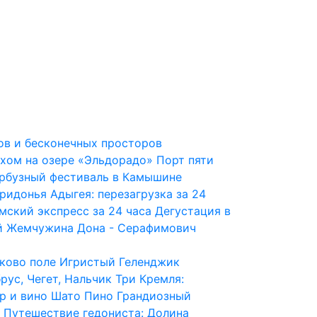
ров и бесконечных просторов
ыхом на озере «Эльдорадо»
Порт пяти
рбузный фестиваль в Камышине
ридонья
Адыгея: перезагрузка за 24
мский экспресс за 24 часа
Дегустация в
й
Жемчужина Дона - Серафимович
иково поле
Игристый Геленджик
рус, Чегет, Нальчик
Три Кремля:
р и вино Шато Пино
Грандиозный
Путешествие гедониста: Долина