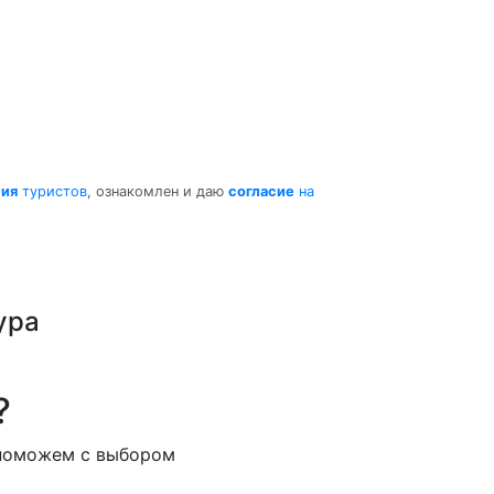
ния
туристов
, ознакомлен и даю
согласие
на
ура
?
 поможем с выбором