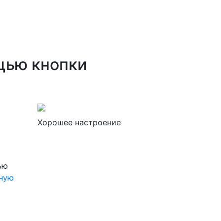
щью кнопки
Хорошее настроение
ью
бную